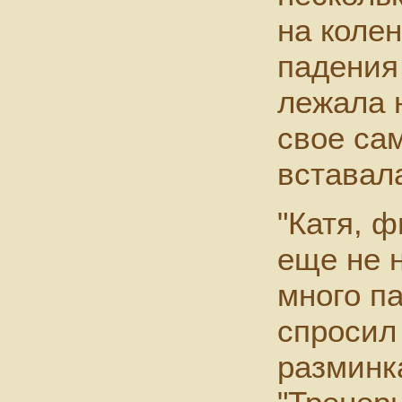
на коле
падения
лежала 
свое са
вставал
"Катя, ф
еще не 
много п
спросил 
разминк