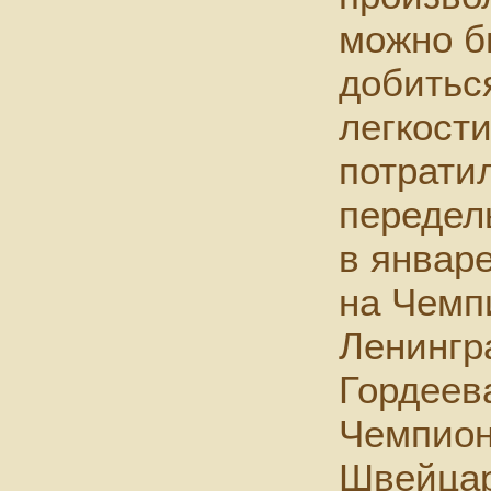
можно б
добитьс
легкости
потрати
передел
в январ
на Чемп
Ленингра
Гордеев
Чемпион
Швейцар