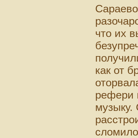
Сараево
разочаро
что их 
безупре
получили
как от б
оторвал
рефери 
музыку. 
расстрои
сломило