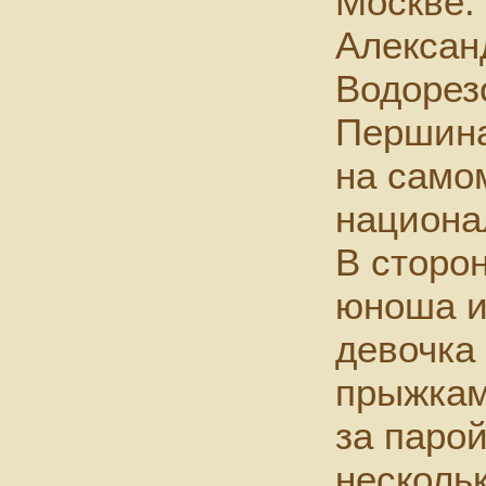
Москве.
Алексан
Водорез
Першина
на само
национа
В сторо
юноша и
девочка
прыжкам
за парой
несколь