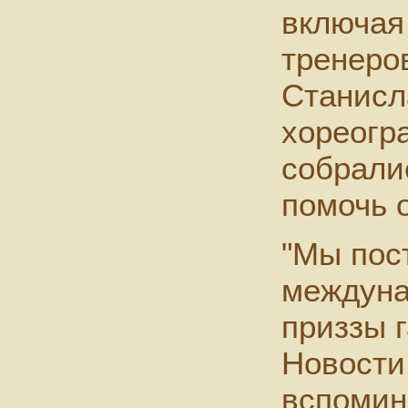
включая
тренеро
Станисл
хореогр
собрали
помочь 
"Мы пос
междуна
приззы 
Новости 
вспомин