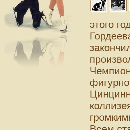
этого го
Гордеев
закончи
произво
Чемпион
фигурно
Цинцинн
коллизе
громким
Всем ста