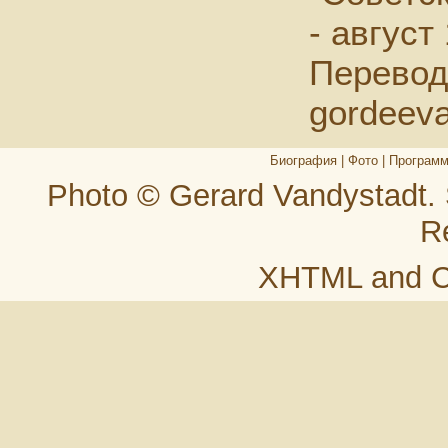
- август
Перевод
gordeev
Биография
|
Фото
|
Програм
Photo © Gerard Vandystadt.
R
XHTML
and