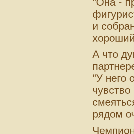
"Она - 
фигурис
и собран
хороший
А что ду
партнер
"У него
чувство
смеятьс
рядом оч
Чемпион