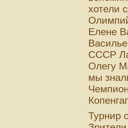
хотели 
Олимпи
Елене В
Василье
СССР Ла
Олегу Ма
мы знали
Чемпион
Копенгаг
Турнир 
Зрители