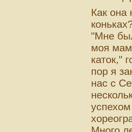
Как она 
коньках
"Мне был
моя мам
каток," 
пор я з
нас с С
несколь
успехом
хореогр
Много л