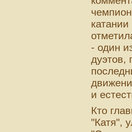
коммент
чемпион
катании
отметила
- один 
дуэтов,
последни
движени
и естест
Кто гла
"Катя", 