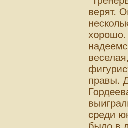
"Тренер
верят. О
нескольк
хорошо.
надеемс
веселая,
фигурис
правы. Д
Гордеев
выиграл
среди ю
было в д