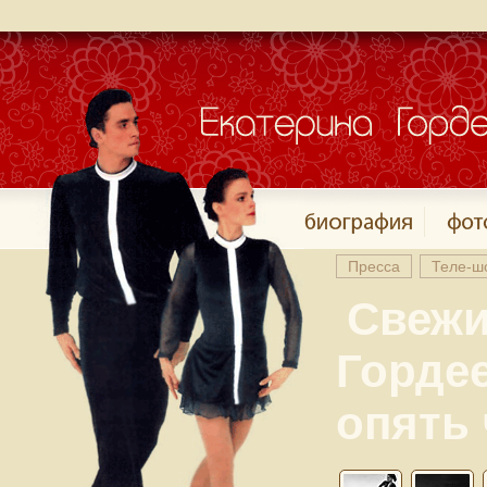
Пресса
Теле-ш
Свежи
Гордее
опять