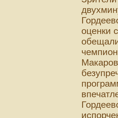
двухмин
Гордеево
оценки с
обещали
чемпион
Макаров
безупре
программ
впечатл
Гордеев
испорче