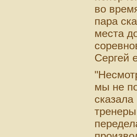
во врем
пара ска
места до
соревно
Сергей 
"Несмот
мы не п
сказала
тренеры
передел
произво