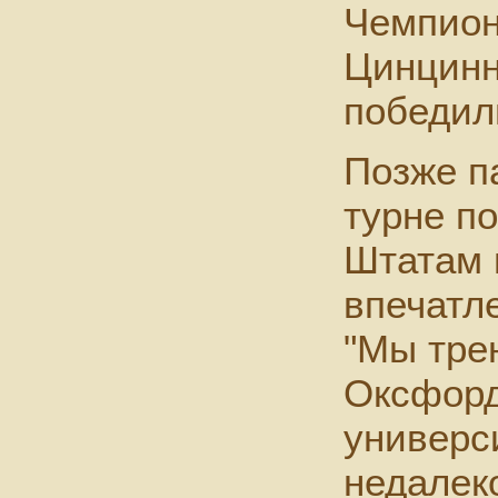
Чемпион
Цинцинна
победил
Позже п
турне п
Штатам 
впечатл
"Мы тре
Оксфорд
универс
недалек