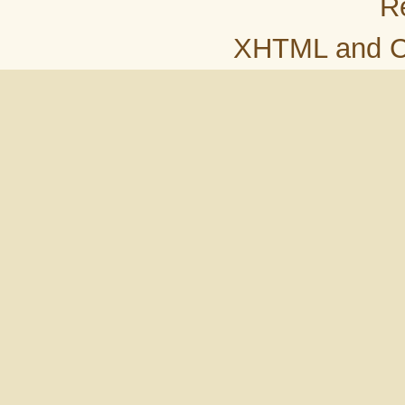
R
XHTML
and