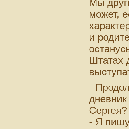
Мы други
может, е
характе
и родит
останус
Штатах д
выступа
- Продо
дневник
Сергея?
- Я пишу