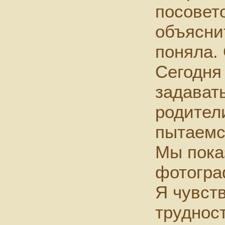
посовет
объяснит
поняла.
Сегодня
задават
родители
пытаемся
Мы пока
фотогра
Я чувст
трудност