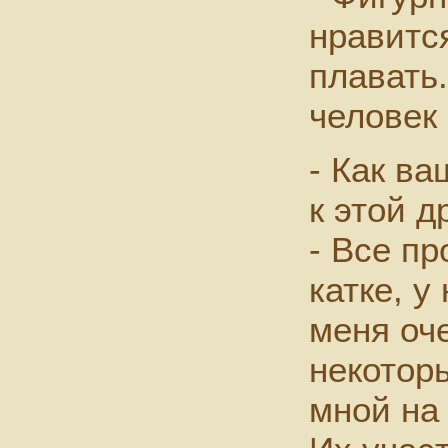
нравится
плавать.
человек
- Как ва
к этой 
- Все п
катке, у
меня оч
некотор
мной на