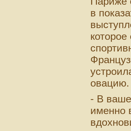
Париже 
в показ
выступл
которое 
спортив
Француз
устроил
овацию.
- В ваш
именно 
вдохнов