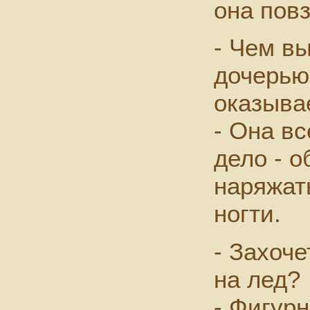
она повз
- Чем в
дочерью
оказыва
- Она вс
дело - о
наряжат
ногти.
- Захоч
на лед?
- Фигурн