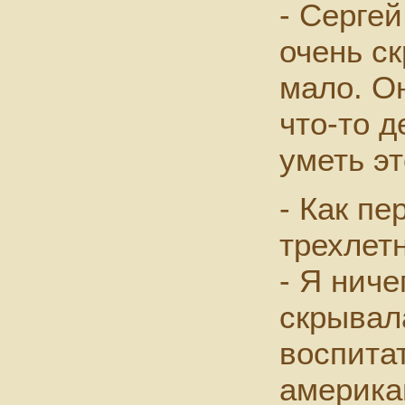
- Серге
очень с
мало. Он
что-то д
уметь эт
- Как пе
трехлет
- Я ниче
скрывал
воспита
америка