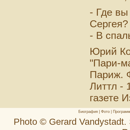
- Где вы
Сергея?
- В спал
Юрий Ко
"Пари-ма
Париж. 
Литтл - 
газете И
Биография
|
Фото
|
Програм
Photo © Gerard Vandystadt.