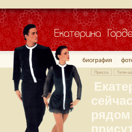
Пресса
Теле-ш
Екате
сейчас
рядом
прису