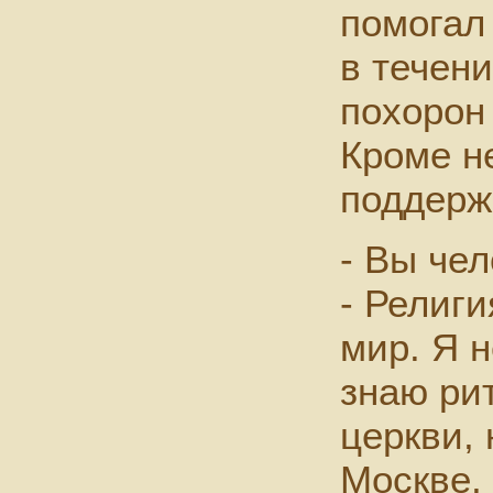
помогал
в течени
похорон
Кроме н
поддерж
- Вы че
- Религи
мир. Я 
знаю ри
церкви, 
Москве, 