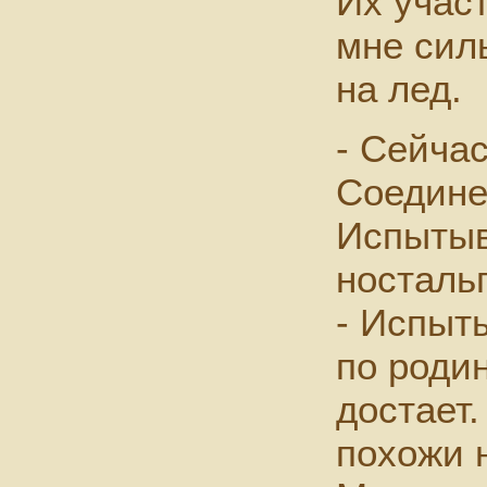
Их учас
мне сил
на лед.
- Сейча
Соедине
Испытыв
носталь
- Испыт
по родин
достает.
похожи 