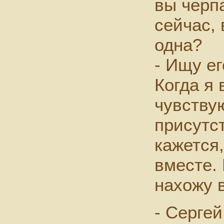
вы черп
сейчас,
одна?
- Ищу е
Когда я 
чувству
присутс
кажется
вместе. 
нахожу 
- Серге