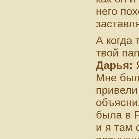
него по
заставл
А когда 
твой па
Дарья:
Я
Мне был
привели 
объясни
была в Р
и я там 