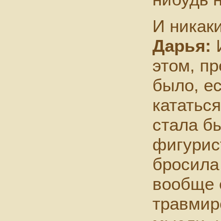
И никак
Дарья:
И
этом, п
было, е
кататься
стала б
фигурис
бросила 
вообще 
травмир