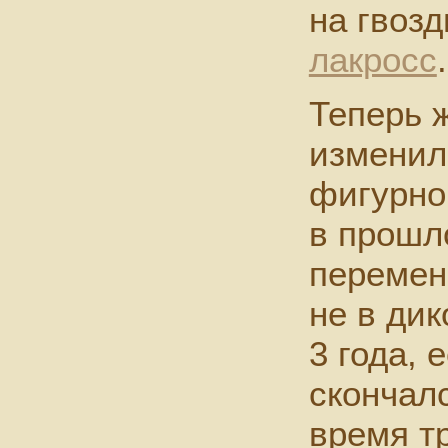
на гвозд
лакросс
.
Теперь 
изменил
фигурно
в прошл
перемен
не в дик
3 года, 
скончал
время т