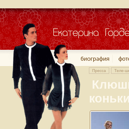
Пресса
Теле-ш
Клюшк
коньк