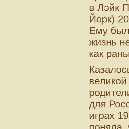
в Лэйк 
Йорк) 20
Ему было
жизнь н
как ран
Казалось
великой
родител
для Рос
играх 19
поняла, 