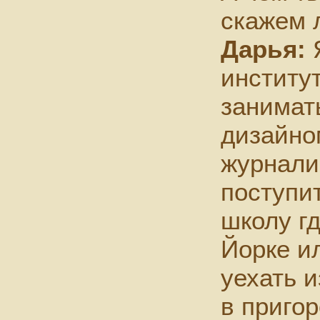
скажем 
Дарья:
Я
институт
занимат
дизайно
журнали
поступи
школу г
Йорке ил
уехать и
в приго