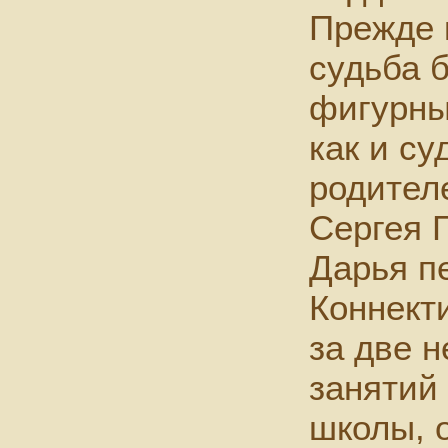
Прежде 
судьба б
фигурны
как и с
родител
Сергея Г
Дарья п
Коннект
за две н
занятий
школы, 