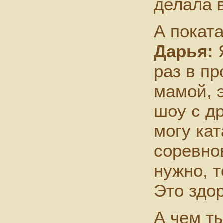
делала в
А покат
Дарья:
Я
раз в п
мамой, 
шоу с др
могу кат
соревно
нужно, т
Это здо
А чем т