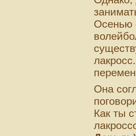
занимат
Осенью 
волейбо
существ
лакросс
перемен
Она сог
поговори
Как ты 
лакросс