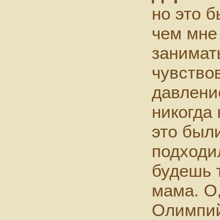
но это б
чем мне
занимать
чувство
давлени
никогда
это были
подходил
будешь т
мама. О
Олимпий