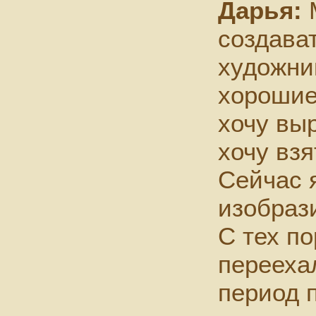
Дарья:
М
создават
художник
хорошие
хочу выр
хочу взя
Сейчас 
изобраз
С тех по
перееха
период 