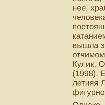
нее, хр
человек
постоян
катание
вышла за
отчимом
Кулик, 
(1998). 
летняя 
фигурно
Однако,