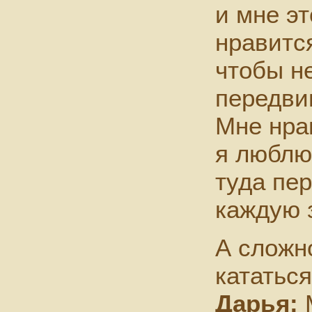
и мне э
нравится
чтобы н
передви
Мне нра
я люблю
туда пе
каждую 
А сложн
кататься
Дарья:
М