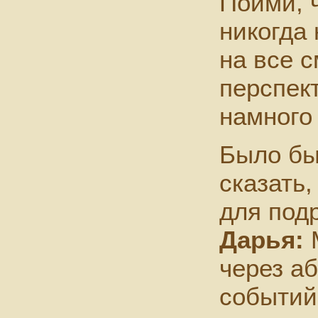
Пойми, 
никогда 
на все с
перспект
намного
Было бы
сказать,
для под
Дарья:
через а
событий