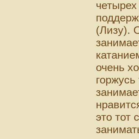
четырех 
поддерж
(Лизу). 
занимае
катанием
очень х
горжусь 
занимает
нравится
это тот 
занимать