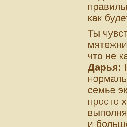
правиль
как буде
Ты чувс
мятежни
что не 
Дарья:
Н
нормаль
семье э
просто х
выполня
и больш