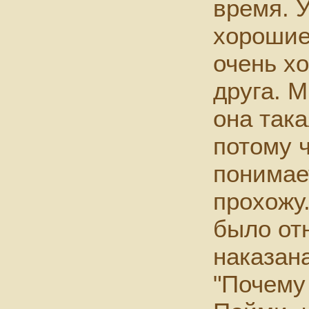
время. 
хорошие
очень х
друга. М
она така
потому 
понимает
прохожу.
было от
наказана
"Почему 