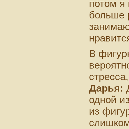
потом я 
больше р
занимаю
нравитс
В фигур
вероятн
стресса,
Дарья:
Д
одной и
из фигур
слишком