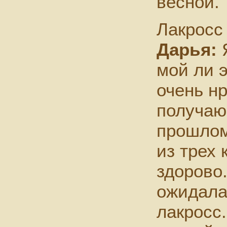
весной.
Лакросс
Дарья:
Я
мой ли э
очень нр
получаю
прошлом
из трех 
здорово.
ожидала,
лакросс.