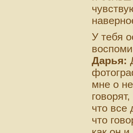
чувству
наверное
У тебя 
воспоми
Дарья:
Д
фотограф
мне о н
говорят,
что все 
что гово
как он и