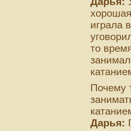
Дарья:
У
хорошая
играла в
уговорил
то время
занимал
катание
Почему 
занимат
катание
Дарья:
П