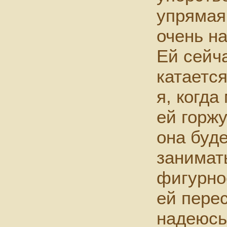
упрямая
очень н
Ей сейча
катаетс
я, когда
ей горжу
она буд
занимать
фигурно
ей перес
надеюсь