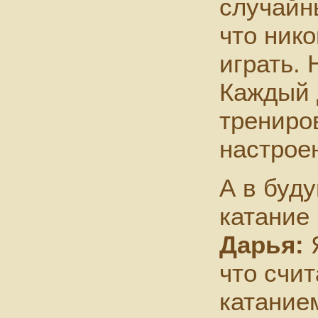
случайны
что нико
играть. 
Каждый 
трениро
настрое
А в буд
катание
Дарья:
Я
что счи
катание