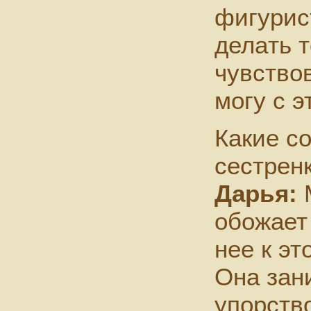
фигурис
делaть т
чувствов
могу с э
Какие с
сестрен
Дарья:
М
обожает
нее к эт
Она зан
упорств