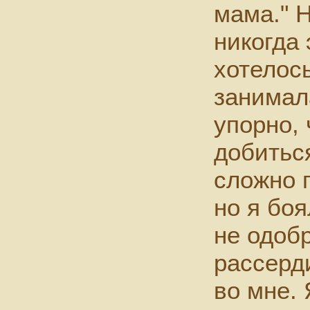
мама." 
никогда 
хотелось
занимал
упорно, 
добитьс
сложно п
но я боя
не одобр
рассерд
во мне. 