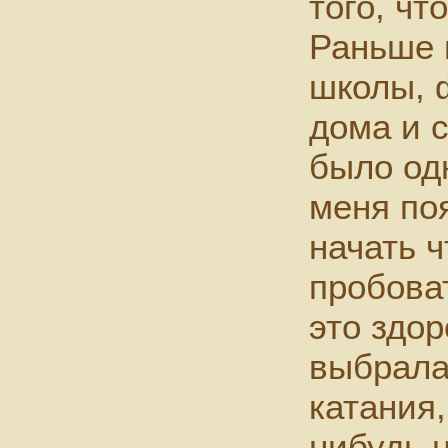
того, чт
Раньше 
школы, 
дома и 
было одн
меня по
начать ч
пробоват
это здор
выбрала
катания,
нибудь 