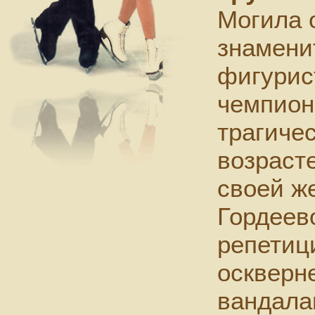
Могила 
знамени
фигурис
чемпион
трагиче
возрасте
своей ж
Гордеев
репетиц
оскверн
вандала