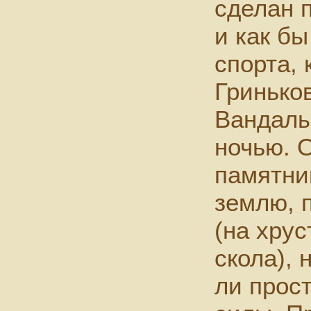
сделан 
и как б
спорта,
Гринько
Вандалы
ночью. 
памятни
землю, 
(на хру
скола), 
ли прос