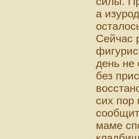
силы. П
а изуро
осталос
Сейчас 
фигурист
день не
без при
восстан
сих пор
сообщит
маме сп
кладбищ