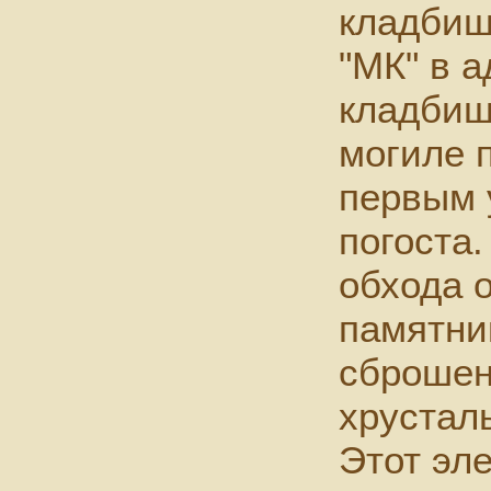
кладбищ
"МК" в 
кладбища
могиле 
первым 
погоста.
обхода о
памятни
сброшен
хрустал
Этот эл