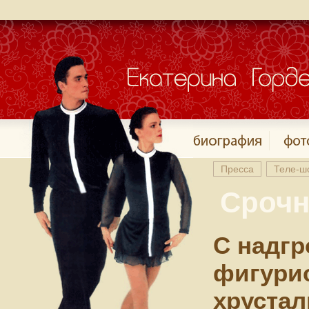
Пресса
Теле-ш
Срочн
С надгр
фигурис
хрустал