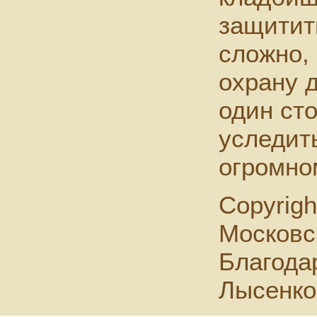
защитит
сложно,
охрану д
один ст
уследит
огромно
Copyrigh
Московс
Благода
Лысенко