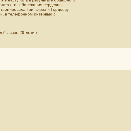
рть наступила в результате обширного
 тяжелого заболевания сердечно-
 тренировала Гринькова и Гордееву
и, в телефонном интервью с
 бы свое 29-летие.