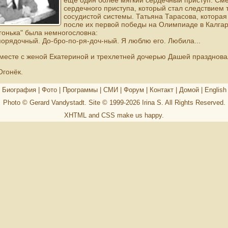
еще один более мягкий сердечный приступ. Сме
сердечного приступа, который стал следствием
сосудистой системы. Татьяна Тарасова, которая
после их первой победы на Олимпиаде в Калгар
гонька" была немногословна:
порядочный. До-бро-по-ря-доч-ный. Я люблю его. Любила...
есте с женой Екатериной и трехлетней дочерью Дашей праздновал
Огонёк.
Биография
|
Фото
|
Программы
|
СМИ
|
Форум
|
Контакт
|
Домой
|
English
Photo © Gerard Vandystadt. Site © 1999-2026
Irina S
. All Rights Reserved.
XHTML
and
CSS
make us happy.