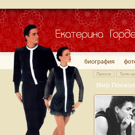
Пресса
Теле-ш
Мир Поскол