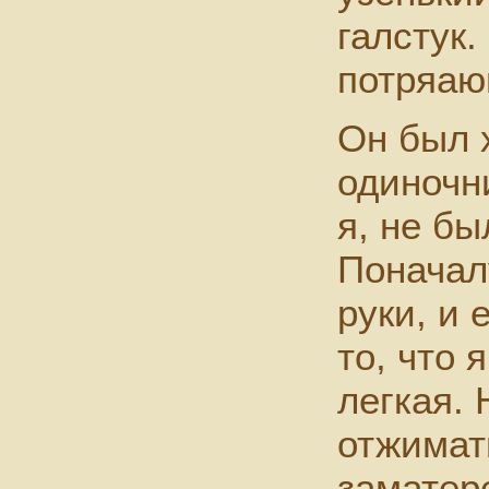
галстук.
потряаю
Он был 
одиночни
я, не б
Поначал
руки, и 
то, что 
легкая. 
отжимат
заматер