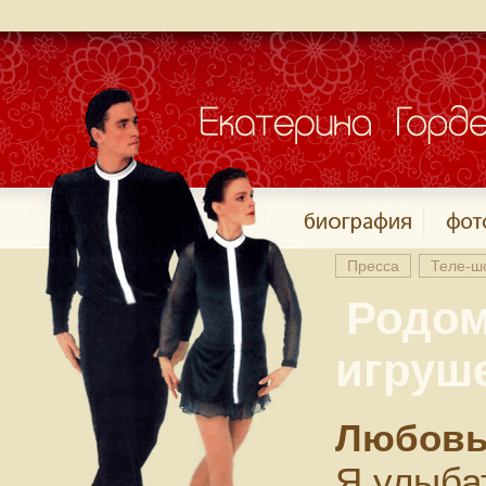
Пресса
Теле-ш
Родом
игруш
Любовь,
Я улыба