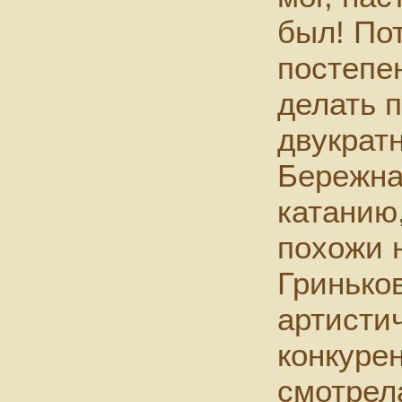
был! По
постепе
делать п
двукрат
Бережна
катанию
похожи н
Гриньков
артисти
конкуре
смотрел