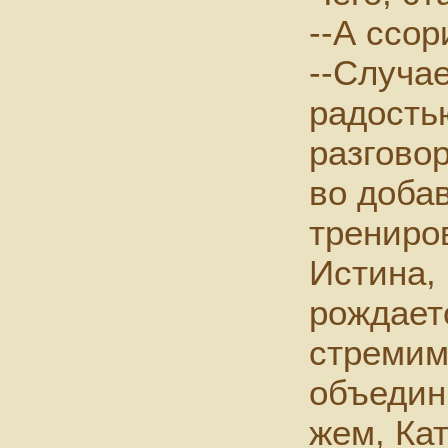
--А ссор
--Случае
радость
разговор
во добав
трениров
Истина, 
рождает
стремимс
объедин
жем, Ка