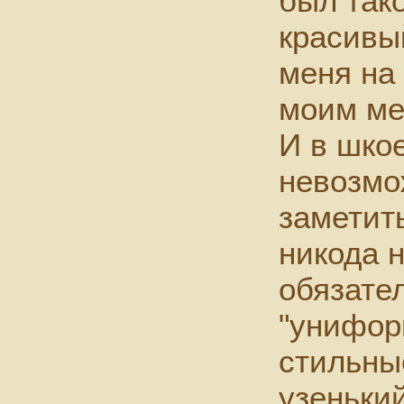
был так
красивы
меня на 
моим ме
И в шко
невозмо
заметить
никода 
обязате
"унифор
стильные
узеньки