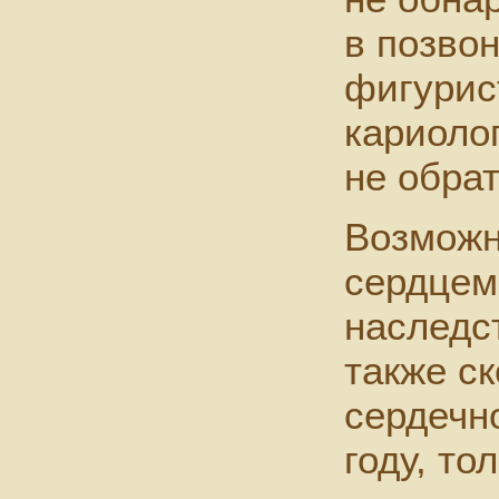
в позвон
фигурис
кариолог
не обрат
Возможн
сердцем
наследс
также ск
сердечно
году, то