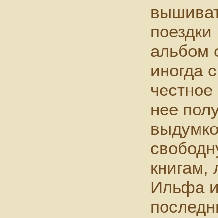
вышиват
поездки
альбом 
иногда с
честное 
нее пол
выдумко
свободн
книгам,
Ильфа и
последн