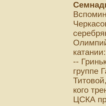
Семнадц
Вспомин
Черкасо
серебря
Олимпий
катании:
-- Гринь
группе 
Титовой,
кого тре
ЦСКА пр