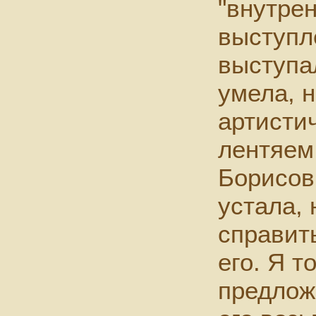
"внутре
выступл
выступа
умела, н
артисти
лентяем
Борисовн
устала, 
справит
его. Я т
предлож