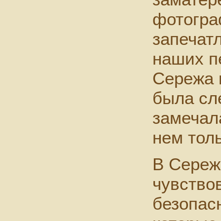
фотогра
запечат
наших п
Сережа к
была сле
замечала
нем толь
В Сереж
чувство
безопас