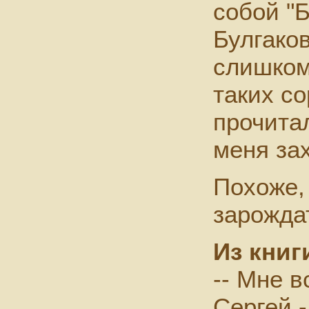
собой "
Булгако
слишком
таких с
прочитал
меня за
Похоже,
зарожда
Из книг
-- Мне в
Сергей 