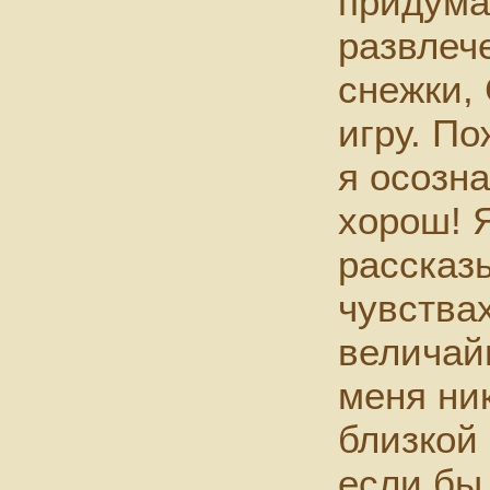
придума
развлече
снежки,
игру. По
я осозна
хорош! 
рассказ
чувства
величай
меня ни
близкой
если бы