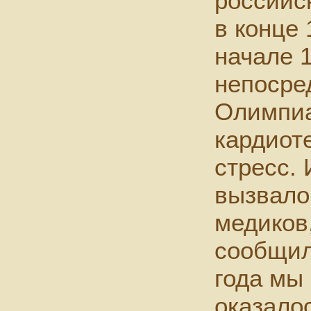
российс
в конце 
начале 1
непосре
Олимпиа
кардиот
стресс. 
вызвало
медиков,
сообщил
года мы 
оказало