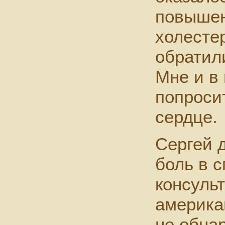
повышен
холесте
обратил
Мне и в
попроси
сердце.
Сергей 
боль в 
консуль
америка
не обна