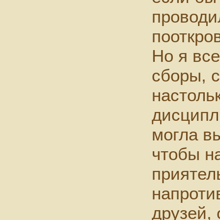
проводи
пооткро
Но я вс
сборы, 
настоль
дисципл
могла вы
чтобы н
приятел
напроти
друзей, 