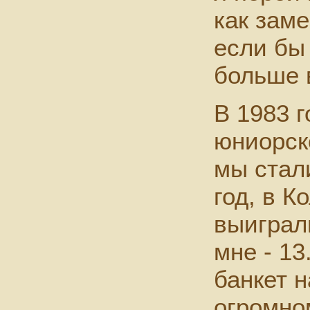
как зам
если бы
больше 
В 1983 
юниорск
мы стал
год, в К
выиграл
мне - 1
банкет н
огромно