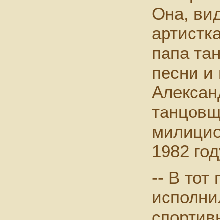
Она, ви
артистка
папа та
песни и
Алексан
танцовщ
милицио
1982 год
-- В тот 
исполни
спортив