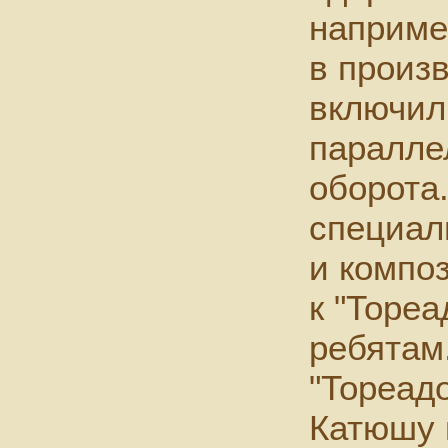
наприме
в произ
включил
паралле
оборота
специал
и компо
к "Тореа
ребятам
"Тореадо
Катюшу 