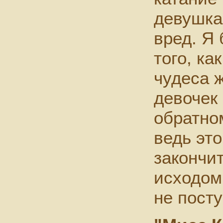
девушка
вред. Я
того, ка
чудеса 
девочек
обратно
ведь эт
закончи
исходом.
не пост