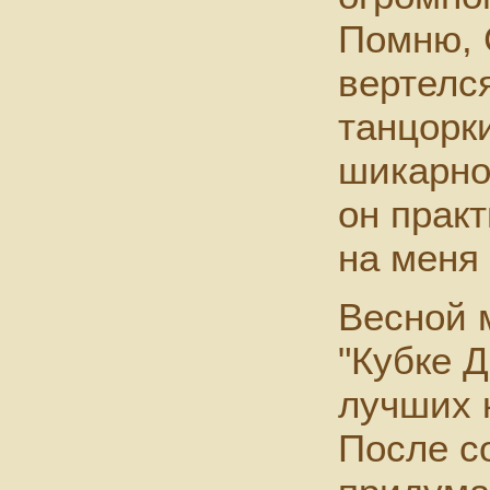
Помню, 
вертелс
танцорк
шикарно
он прак
на меня
Весной 
"Кубке 
лучших 
После с