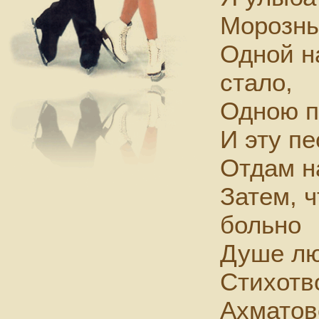
Морозны
Одной н
стало,
Одною п
И эту п
Отдам н
Затем, 
больно
Душе лю
Стихотв
Ахматов