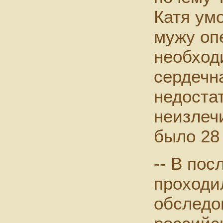
Катя ум
мужу оп
необход
сердечн
недоста
неизлеч
было 28 
-- В пос
проходи
обследо