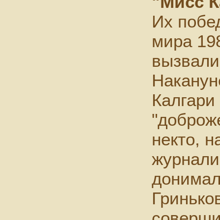
"Мисс К
Их побе
мира 19
вызвали 
Наканун
Калгари
"доброж
некто, 
журнали
донимал
Гриньков
соверши