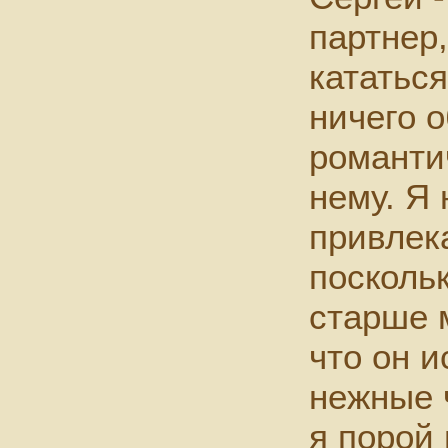
партнер,
кататься
ничего 
романти
нему. Я 
привлек
посколь
старше 
что он 
нежные 
я порой