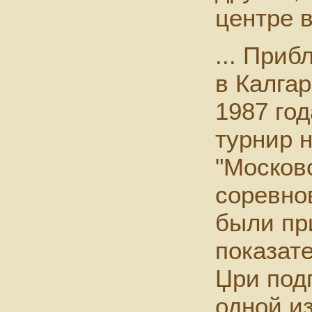
центре 
... При
в Калга
1987 го
турнир 
"Москов
соревно
были пр
показат
Џри подг
одной из