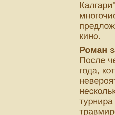
Калгари
многочи
предлож
кино.
Роман з
После ч
года, к
невероя
несколь
турнира
травмир