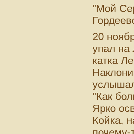
"Мой Се
Гордеево
20 ноябр
упал на 
катка Л
Наклони
услышал
"Как бол
Ярко ос
Койка, н
почему-т