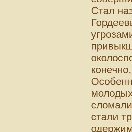
Стал на
Гордеев
угрозами
привыкш
околосп
конечно
Особенно
молодых
сломалис
стали т
одержим