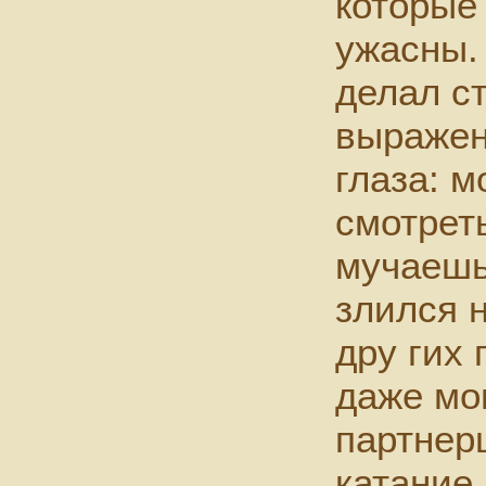
которые
ужасны.
делал с
выражен
глаза: м
смотреть
мучаешь
злился н
дру гих 
даже мо
партнер
катание