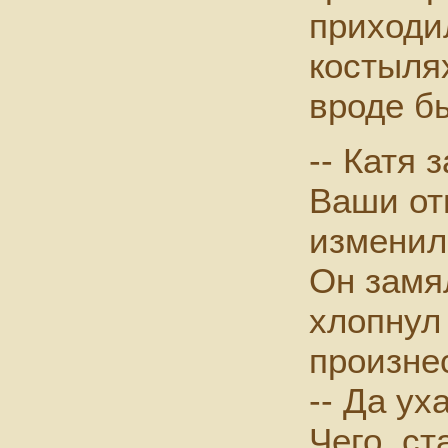
приходи
костылях
вроде б
-- Катя 
Ваши от
изменил
Он замя
хлопнул 
произне
-- Да ух
Чего, ст