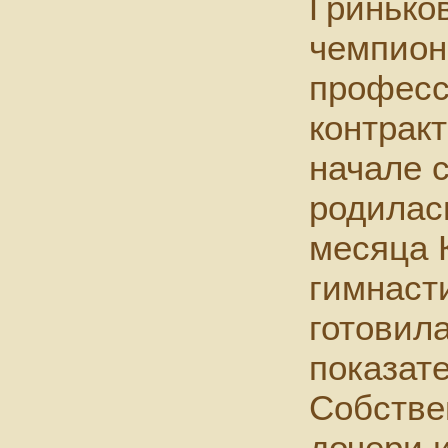
Гринько
чемпион
професс
контракт
начале 
родилас
месяца 
гимнаст
готовил
показат
Собстве
дочери и