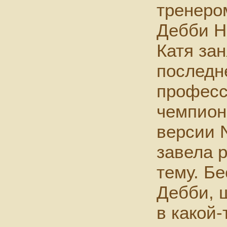
тренеро
Дебби Нэ
Катя зан
последн
професс
чемпиона
версии N
завела р
тему. Бе
Дебби, 
в какой-