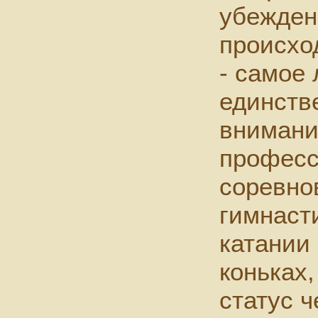
убеждены
происхо
- самое
единств
внимани
профес
соревнов
гимнаст
катании
коньках
статус 