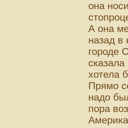
она носи
стопроц
А она м
назад в
городе 
сказала 
хотела б
Прямо с
надо был
пора воз
Америка