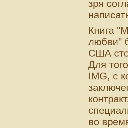
зря согл
написать
Книга "
любви" 
США сто
Для того
IMG, с к
заключе
контракт
специал
во время