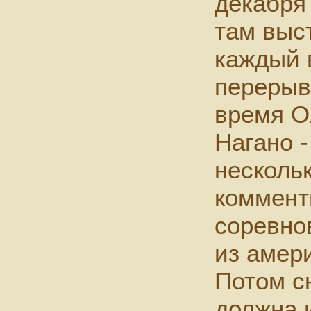
декабря
там выс
каждый 
перерыв
время О
Нагано -
несколь
коммент
соревно
из амер
Потом сн
должна 