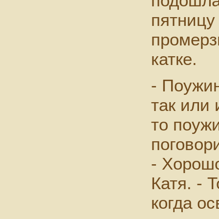
подошла
пятницу 
промерз
катке.
- Поужи
так или 
то поужи
поговор
- Хорошо
Катя. - 
когда о