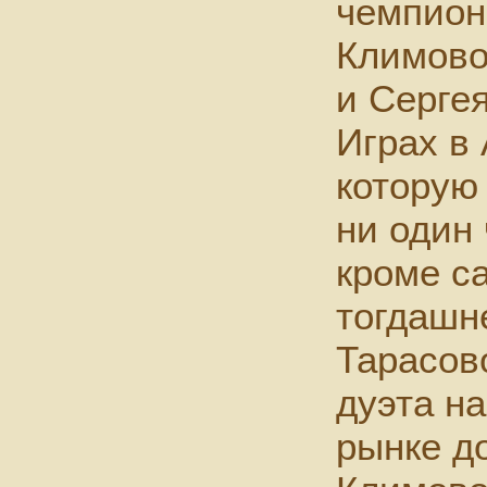
чемпион
Климово
и Серге
Играх в
которую 
ни один 
кроме с
тогдашн
Тарасов
дуэта н
рынке д