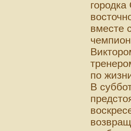
городка
восточн
вместе 
чемпион
Викторо
тренеро
по жизн
В суббо
предстоя
воскрес
возвращ