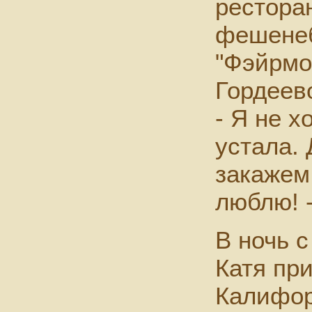
рестора
фешенеб
"Фэйрмо
Гордеев
- Я не х
устала. 
закажем
люблю! -
В ночь с
Катя пр
Калифор