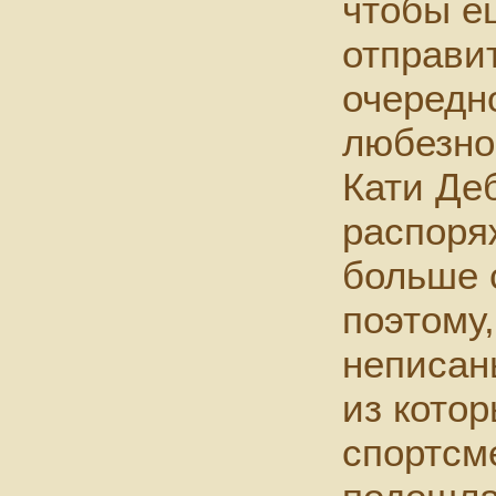
чтобы е
отправит
очередн
любезно
Кати Де
распоря
больше 
поэтому
неписан
из котор
спортсме