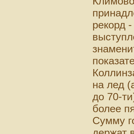
Климово
принадл
рекорд -
выступл
знамени
показате
Коллинза
на лед (
до 70-ти
более п
Сумму г
держат 