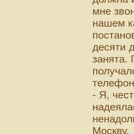
мне звон
нашем к
постанов
десяти 
занята. 
получал
телефон
- Я, чес
надеялас
ненадол
Москву.