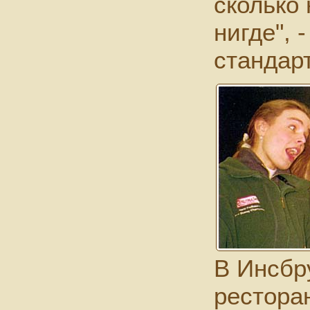
сколько
нигде", 
стандарт
В Инсбру
ресторан