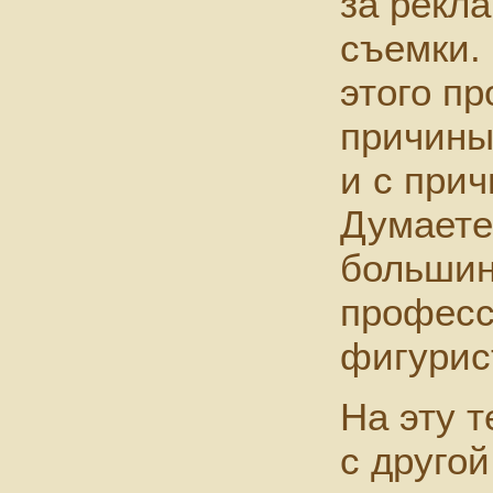
за рекл
съемки. 
этого пр
причины
и с прич
Думаете
большин
професс
фигурис
На эту т
с друго