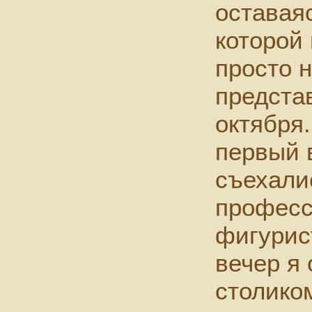
оставаяс
которой 
просто н
предста
октября.
первый 
съехали
профес
фигурис
вечер я 
столико