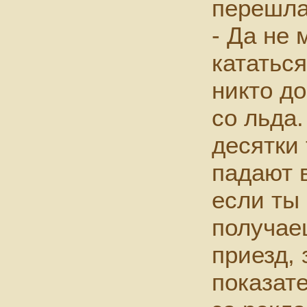
перешла
- Да не 
кататьс
никто д
со льда.
десятки
падают 
если ты
получае
приезд, 
показат