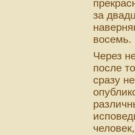
прекрас
за двад
наверня
восемь.
Через н
после то
сразу н
опублик
различн
исповед
человек