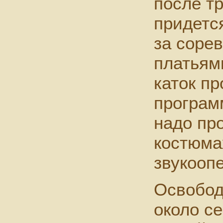
после т
придется
за соре
платьями
каток п
програм
надо про
костюмах
звукоопе
Освобод
около се