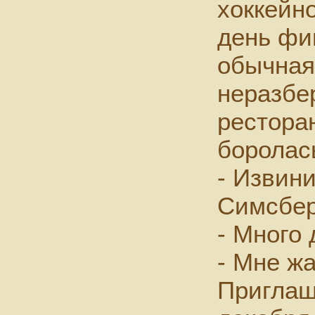
хоккейн
день фи
обычная
неразбер
рестора
боролас
- Извини
Симсбер
- Много
- Мне жа
Приглаш