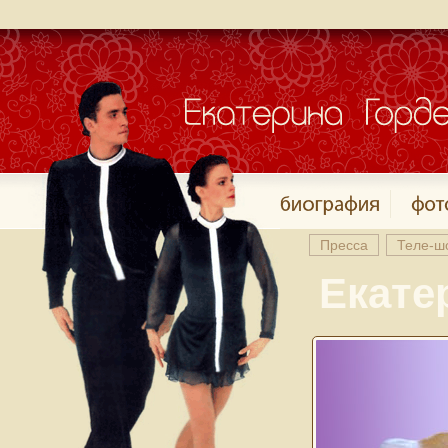
Пресса
Теле-ш
Екате