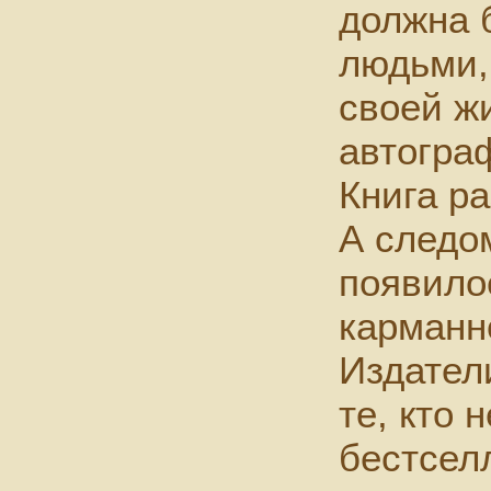
должна 
людьми,
своей ж
автогра
Книга р
А следо
появило
карманн
Издател
те, кто 
бестсел