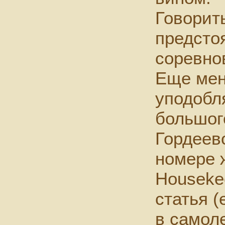
Говорит
предсто
соревно
Еще мен
уподобл
большог
Гордеев
номере 
Houseke
статья (
в самол