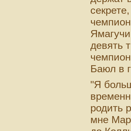
секрете,
чемпион
Ямагучи
девять 
чемпион
Баюл в 
"Я больш
временн
родить р
мне Мари