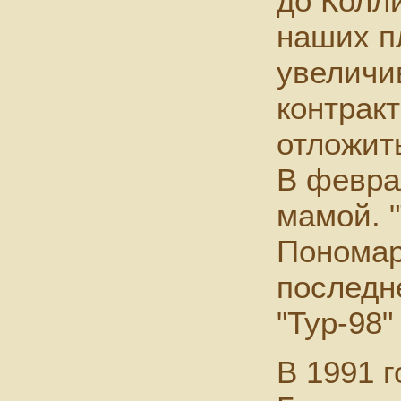
до Колл
наших п
увеличи
контрак
отложить
В февра
мамой. "
Пономар
последн
"Тур-98"
В 1991 г