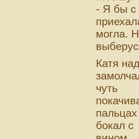
- Я бы 
приехала
могла. Н
выберус
Катя на
замолча
чуть
покачив
пальцах
бокал с
вином.