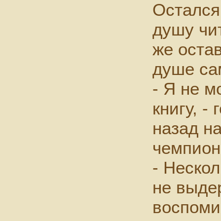
Остался
душу чит
же оста
душе са
- Я не м
книгу, -
назад н
чемпион
- Нескол
не выде
воспоми