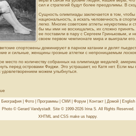
веры в связи на уровне людей, нашей веры, что
сил и стратегий будут более преодолимы. В схо
Сущность олимпиады заключается в том, чтобы
национальность, а искать человечность в спорт
легко. Многие советские атлеты неукротимы и с
бы мы ими не восхищались, их сложно принять. 
ее поставили в пару с Сергеем Гриньковым, и н
своем первом чемпионате мира и выиграли его.
оветские спортсмены доминируют в парном катании и делят пьедес
кие и сильные, женщины грозные атлетки с непроницаемым лоском
ое место по количеству собранных на олимпиаде медалей; америк
уть перед островами Фиджи. Это устрашает, но Катя нет. Если мы
с удовлетворением можем улыбнуться.
gue
Биография
|
Фото
|
Программы
|
СМИ
|
Форум
|
Контакт
|
Домой
|
English
Photo © Gerard Vandystadt. Site © 1999-2026
Irina S
. All Rights Reserved.
XHTML
and
CSS
make us happy.