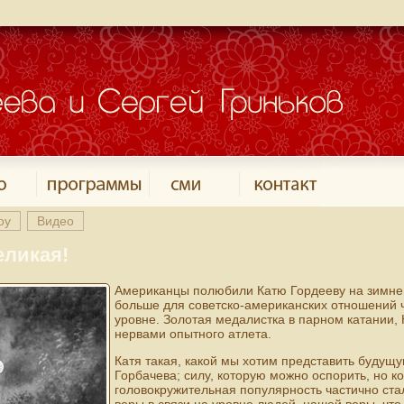
оу
Видео
еликая!
Американцы полюбили Катю Гордееву на зимней
больше для советско-американских отношений
уровне. Золотая медалистка в парном катании, 
нервами опытного атлета.
Катя такая, какой мы хотим представить будущу
Горбачева; силу, которую можно оспорить, но 
головокружительная популярность частично ст