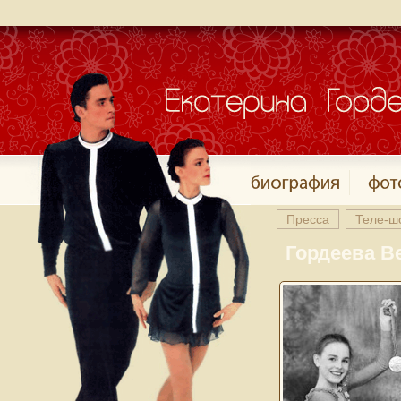
Пресса
Теле-ш
Гордеева В